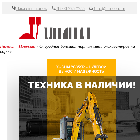
Перейти
Заказать звонок
8 800 775 7755
info@bm-corp.ru
к
содержимому
Главная
›
Новости
›
Очередная большая партия мини экскаваторов на
пороге