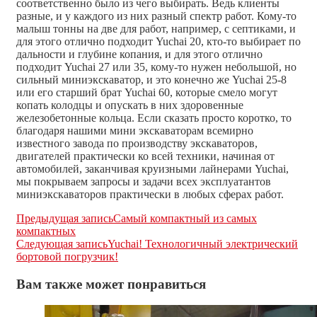
соответственно было из чего выбирать. Ведь клиенты
разные, и у каждого из них разный спектр работ. Кому-то
малыш тонны на две для работ, например, с септиками, и
для этого отлично подходит Yuchai 20, кто-то выбирает по
дальности и глубине копания, и для этого отлично
подходит Yuchai 27 или 35, кому-то нужен небольшой, но
сильный миниэкскаватор, и это конечно же Yuchai 25-8
или его старший брат Yuchai 60, которые смело могут
копать колодцы и опускать в них здоровенные
железобетонные кольца. Если сказать просто коротко, то
благодаря нашими мини экскаваторам всемирно
известного завода по производству экскаваторов,
двигателей практически ко всей техники, начиная от
автомобилей, заканчивая круизными лайнерами Yuchai,
мы покрываем запросы и задачи всех эксплуатантов
миниэкскаваторов практически в любых сферах работ.
Еще
Предыдущая запись
Самый компактный из самых
компактных
статьи
Следующая запись
Yuchai! Технологичный электрический
бортовой погрузчик!
Вам также может понравиться