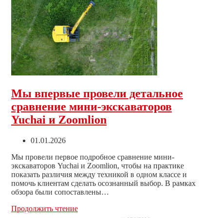
опытом:
видео
отзыв
о
мини-
экскаваторе
YUCHAI
U35
появился
на
Мы впервые провели детальное
нашем
канале
сравнение мини-экскаваторов
Yuchai и Zoomlion
Запись
01.01.2026
опубликована:
Мы провели первое подробное сравнение мини-
экскаваторов Yuchai и Zoomlion, чтобы на практике
показать различия между техникой в одном классе и
помочь клиентам сделать осознанный выбор. В рамках
обзора были сопоставлены…
Мы
Продолжить чтение
впервые