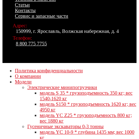
Статьи
Контакты
Сервис и запасные части
Адрес:
150999, г. Ярославль, Волжская набережная, д. 4
Телефон:
8 800 775 7755
Политика конфиденциальности
О компании
Модели
Электрические минипогрузчики
модель S 35 * грузоподъемность 350 кг; вес
1540-1620 кг
модель S150 * грузоподъемность 1620 кг; вес
4950 кг
модель YC Z25 * грузоподъемность 800 кг;
вес 1880 кг
Гусеничные экскаваторы 0-3 тонны
модель YC 10-9 * глубина 1435 мм; вес 1000
кг