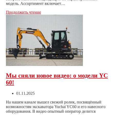
модель. Ассортимент включает…
Все
Продолжить чтение
модели
миниэкскаваторов
Yuchai
всегда
в
наличии
Мы сняли новое видео: о модели YC
60!
Запись
01.11.2025
опубликована:
На нашем канале вышел свежий ролик, посвящённый
возможностям экскаватора Yuchai YC60 и его навесного
оборудования. В видео опытный оператор делится