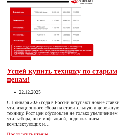
провели
детальное
сравнение
мини-
экскаваторов
Yuchai
и
Zoomlion
Успей купить технику по старым
ценам!
Запись
22.12.2025
опубликована:
С 1 января 2026 года в России вступают новые ставки
утилизационного сбора на строительную и дорожную
технику. Рост цен обусловлен не только увеличением
утильсбора, но и инфляцией, подорожанием
комплектующих и…
Успей
Продолжить чтение