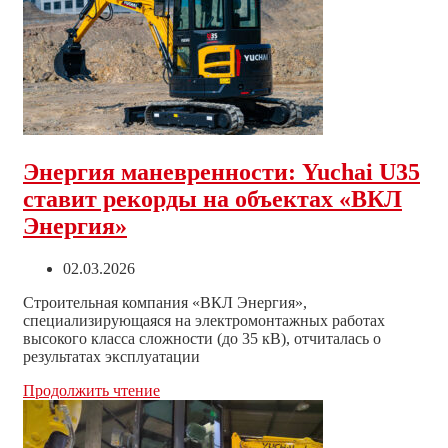
в
выставке
«Тюмень-
Агро-2026»
Энергия маневренности: Yuchai U35
ставит рекорды на объектах «ВКЛ
Энергия»
Запись
02.03.2026
опубликована:
Строительная компания «ВКЛ Энергия»,
специализирующаяся на электромонтажных работах
высокого класса сложности (до 35 кВ), отчиталась о
результатах эксплуатации
Энергия
Продолжить чтение
маневренности:
Yuchai
U35