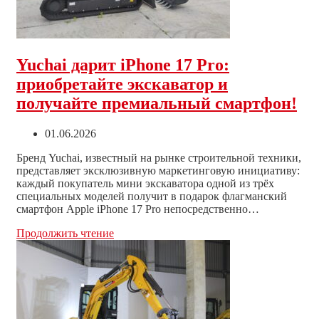
на
производство
Yuchai дарит iPhone 17 Pro:
приобретайте экскаватор и
получайте премиальный смартфон!
Запись
01.06.2026
опубликована:
Бренд Yuchai, известный на рынке строительной техники,
представляет эксклюзивную маркетинговую инициативу:
каждый покупатель мини экскаватора одной из трёх
специальных моделей получит в подарок флагманский
смартфон Apple iPhone 17 Pro непосредственно…
Yuchai
Продолжить чтение
дарит
iPhone
17
Pro:
приобретайте
экскаватор