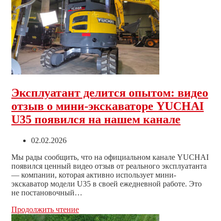
ставит
рекорды
на
объектах
«ВКЛ
Энергия»
Эксплуатант делится опытом: видео
отзыв о мини-экскаваторе YUCHAI
U35 появился на нашем канале
Запись
02.02.2026
опубликована:
Мы рады сообщить, что на официальном канале YUCHAI
появился ценный видео отзыв от реального эксплуатанта
— компании, которая активно использует мини-
экскаватор модели U35 в своей ежедневной работе. Это
не постановочный…
Эксплуатант
Продолжить чтение
делится