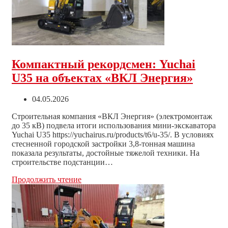
и
получайте
премиальный
смартфон!
Компактный рекордсмен: Yuchai
U35 на объектах «ВКЛ Энергия»
Запись
04.05.2026
опубликована:
Строительная компания «ВКЛ Энергия» (электромонтаж
до 35 кВ) подвела итоги использования мини-экскаватора
Yuchai U35 https://yuchairus.ru/products/t6/u-35/. В условиях
стесненной городской застройки 3,8-тонная машина
показала результаты, достойные тяжелой техники. На
строительстве подстанции…
Компактный
Продолжить чтение
рекордсмен:
Yuchai
U35
на
объектах