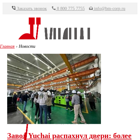
Перейти
Заказать звонок
8 800 775 7755
info@bm-corp.ru
к
содержимому
Главная
›
Новости
Завод Yuchai распахнул двери: более