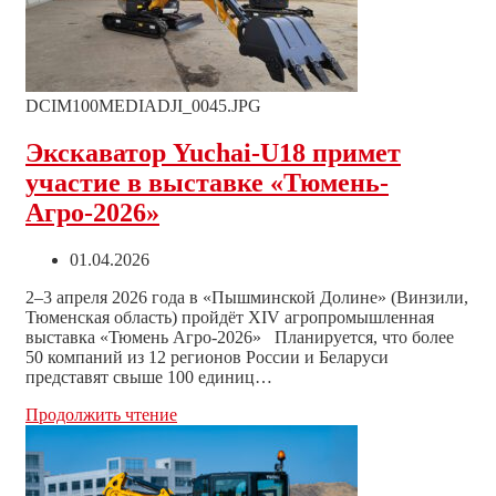
«ВКЛ
Энергия»
DCIM100MEDIADJI_0045.JPG
Экскаватор Yuchai-U18 примет
участие в выставке «Тюмень-
Агро-2026»
Запись
01.04.2026
опубликована:
2–3 апреля 2026 года в «Пышминской Долине» (Винзили,
Тюменская область) пройдёт XIV агропромышленная
выставка «Тюмень Агро-2026» Планируется, что более
50 компаний из 12 регионов России и Беларуси
представят свыше 100 единиц…
Экскаватор
Продолжить чтение
Yuchai-
U18
примет
участие