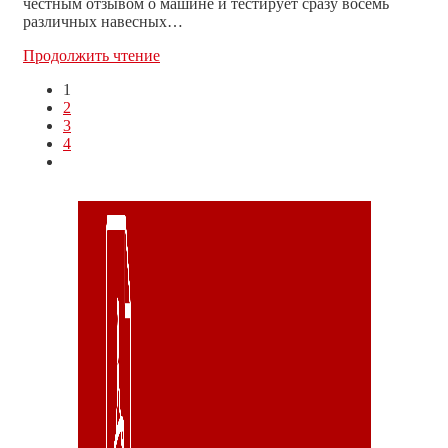
честным отзывом о машине и тестирует сразу восемь
различных навесных…
Мы
Продолжить чтение
сняли
1
новое
2
видео:
3
о
4
модели
Go
YC
to
60!
the
next
page