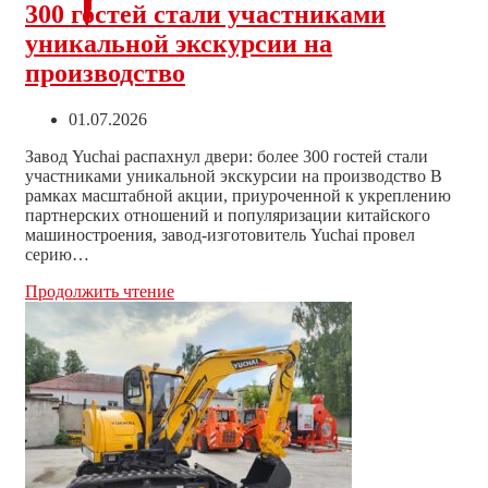
300 гостей стали участниками
уникальной экскурсии на
производство
Запись
01.07.2026
опубликована:
Завод Yuchai распахнул двери: более 300 гостей стали
участниками уникальной экскурсии на производство В
рамках масштабной акции, приуроченной к укреплению
партнерских отношений и популяризации китайского
машиностроения, завод-изготовитель Yuchai провел
серию…
Завод
Продолжить чтение
Yuchai
распахнул
двери:
более
300
гостей
стали
участниками
уникальной
экскурсии