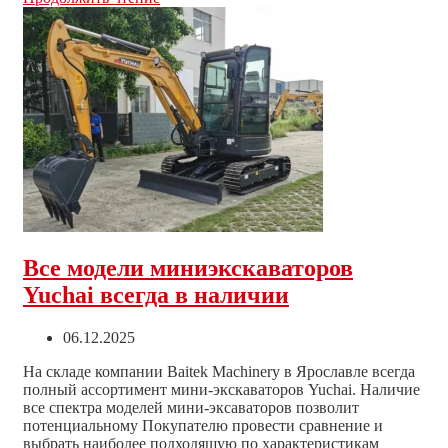
купить
технику
по
старым
ценам!
Все модели миниэкскаваторов
Yuchai всегда в наличии
Запись
06.12.2025
опубликована:
На складе компании Baitek Machinery в Ярославле всегда
полный ассортимент мини-экскаваторов Yuchai. Наличие
все спектра моделей мини-эксаваторов позволит
потенциальному Покупателю провести сравнение и
выбрать наиболее подходящую по характеристикам