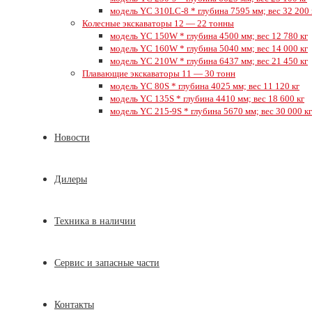
модель YC 310LC-8 * глубина 7595 мм; вес 32 200 
Колесные экскаваторы 12 — 22 тонны
модель YC 150W * глубина 4500 мм; вес 12 780 кг
модель YC 160W * глубина 5040 мм; вес 14 000 кг
модель YC 210W * глубина 6437 мм; вес 21 450 кг
Плавающие экскаваторы 11 — 30 тонн
модель YC 80S * глубина 4025 мм; вес 11 120 кг
модель YC 135S * глубина 4410 мм; вес 18 600 кг
модель YC 215-9S * глубина 5670 мм; вес 30 000 кг
Новости
Дилеры
Техника в наличии
Сервис и запасные части
Контакты