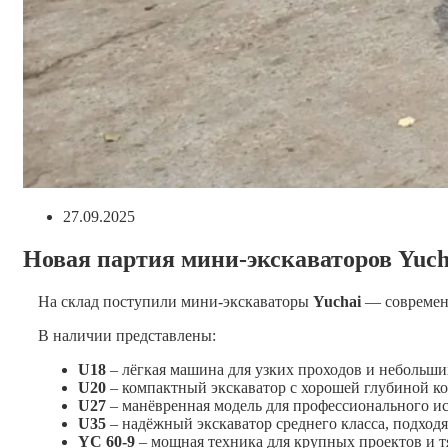
Запись
27.09.2025
опубликована:
Новая партия мини-экскаваторов Yuch
На склад поступили мини-экскаваторы
Yuchai
— современн
В наличии представлены:
U18
– лёгкая машина для узких проходов и небольши
U20
– компактный экскаватор с хорошей глубиной коп
U27
– манёвренная модель для профессионального ис
U35
– надёжный экскаватор среднего класса, подходя
YC 60-9
– мощная техника для крупных проектов и т