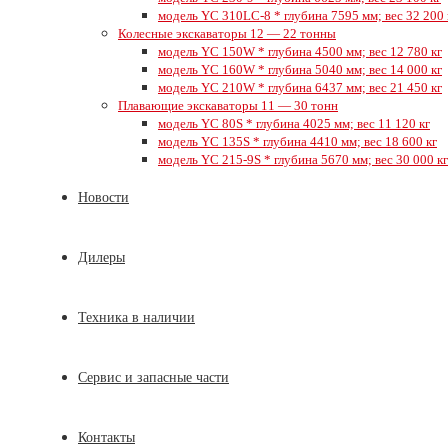
модель YC 310LC-8 * глубина 7595 мм; вес 32 200 
Колесные экскаваторы 12 — 22 тонны
модель YC 150W * глубина 4500 мм; вес 12 780 кг
модель YC 160W * глубина 5040 мм; вес 14 000 кг
модель YC 210W * глубина 6437 мм; вес 21 450 кг
Плавающие экскаваторы 11 — 30 тонн
модель YC 80S * глубина 4025 мм; вес 11 120 кг
модель YC 135S * глубина 4410 мм; вес 18 600 кг
модель YC 215-9S * глубина 5670 мм; вес 30 000 кг
Новости
Дилеры
Техника в наличии
Сервис и запасные части
Контакты