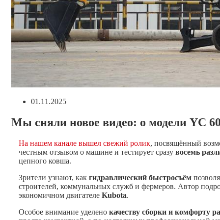
Запись
01.11.2025
опубликована:
Мы сняли новое видео: о модели YC 60
На нашем канале вышел свежий ролик
, посвящённый воз
честным отзывом о машине и тестирует сразу
восемь разл
цепного ковша.
Зрители узнают, как
гидравлический быстросъём
позволя
строителей, коммунальных служб и фермеров. Автор подр
экономичном двигателе
Kubota
.
Особое внимание уделено
качеству сборки и комфорту р