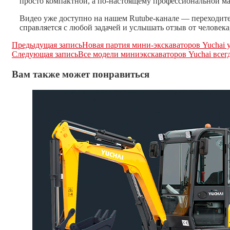
просто компактной, а по-настоящему профессиональной м
Видео уже доступно на нашем Rutube-канале — переходите по
справляется с любой задачей и услышать отзыв от человека
Еще
Предыдущая запись
Новая партия мини-экскаваторов Yuchai 
Следующая запись
Все модели миниэкскаваторов Yuchai всег
статьи
Вам также может понравиться