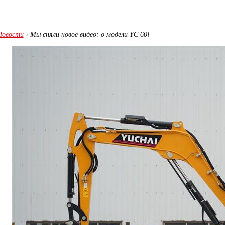
Новости
›
Мы сняли новое видео: о модели YC 60!