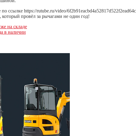
ашиной.
 ссылке https://rutube.ru/video/6f2b91eacbd4a52817d522f2ead64c
, который провёл за рычагами не один год!
уже на складе
да в наличии